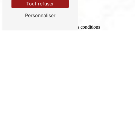
Tout refuser
Personnaliser
En cochant cette case, j'accepte les conditions
particulières ci-dessous **
Envoyer
Ce site est protégé par reCAPTCHA. Les
règles de confidentialité
et les
conditions
d'utilisation
de Google s'appliquent.
** Les données personnelles communiquées sont
nécessaires aux fins de vous contacter et sont
enregistrées dans un fichier informatisé. Elles sont
destinées à Château de Vaugrenier et ses sous-traitants
dans le seul but de répondre à votre message. Les
données collectées seront communiquées aux seuls
destinataires suivants: Château de Vaugrenier 168 Allée
Comtesse Elisabeth de Vanssay 06270 Villeneuve-
Loubet contact@lili-events.com. Vous disposez de droits