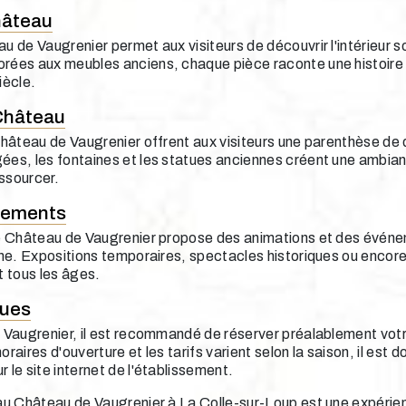
hâteau
au de Vaugrenier permet aux visiteurs de découvrir l'intérieur
rées aux meubles anciens, chaque pièce raconte une histoire 
iècle.
 Château
 Château de Vaugrenier offrent aux visiteurs une parenthèse de
ées, les fontaines et les statues anciennes créent une ambian
ssourcer.
nements
le Château de Vaugrenier propose des animations et des événe
ine. Expositions temporaires, spectacles historiques ou encore a
t tous les âges.
ques
e Vaugrenier, il est recommandé de réserver préalablement vot
raires d'ouverture et les tarifs varient selon la saison, il est 
 le site internet de l'établissement.
 au Château de Vaugrenier à La Colle-sur-Loup est une expérien