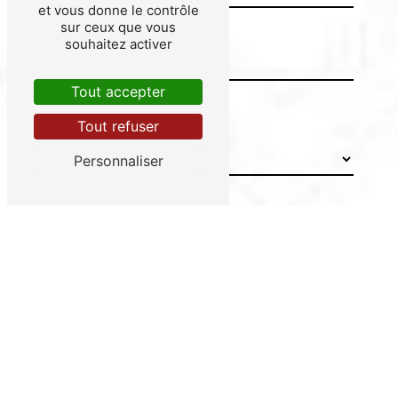
et vous donne le contrôle
sur ceux que vous
souhaitez activer
Tout accepter
Tout refuser
Combien font six plus sept
Personnaliser